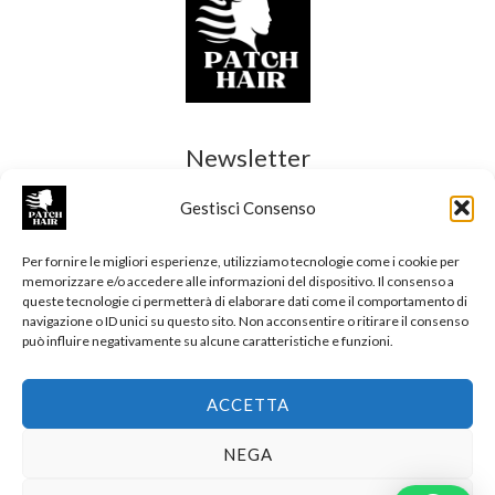
9
€
,
€
.
0
.
0
€
.
Newsletter
Gestisci Consenso
Per fornire le migliori esperienze, utilizziamo tecnologie come i cookie per
memorizzare e/o accedere alle informazioni del dispositivo. Il consenso a
ISCRIVITI
queste tecnologie ci permetterà di elaborare dati come il comportamento di
navigazione o ID unici su questo sito. Non acconsentire o ritirare il consenso
può influire negativamente su alcune caratteristiche e funzioni.
ACCETTA
Copyright © 2026 newpatchairs. Powered by
crea-ty
creative solutions.
NEGA