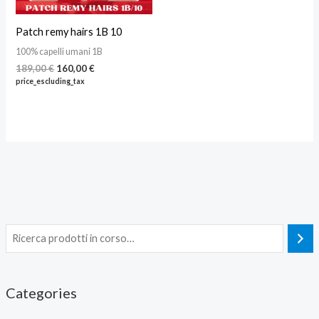
Patch remy hairs 1B 10
100% capelli umani 1B
Il
Il
189,00
€
160,00
€
prezzo
prezzo
price_escluding_tax
originale
attuale
era:
è:
189,00 €.
160,00 €.
Categories