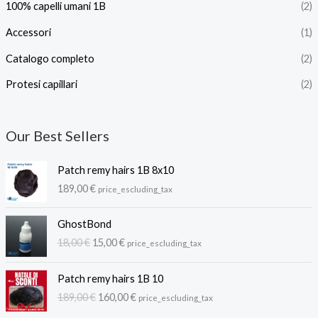
100% capelli umani 1B
(2)
Accessori
(1)
Catalogo completo
(2)
Protesi capillari
(2)
Our Best Sellers
Patch remy hairs 1B 8x10
189,00
€
price_escluding_tax
GhostBond
I
I
18,00
€
15,00
€
price_escluding_tax
l
l
p
p
Patch remy hairs 1B 10
r
r
I
I
189,00
€
160,00
€
price_escluding_tax
e
e
l
l
z
z