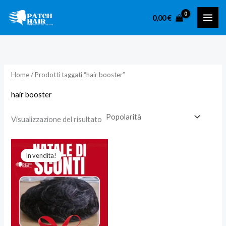
Vai
0,00
€
al
contenuto
Home
/ Prodotti taggati “hair booster”
hair booster
Visualizzazione del risultato
In vendita!