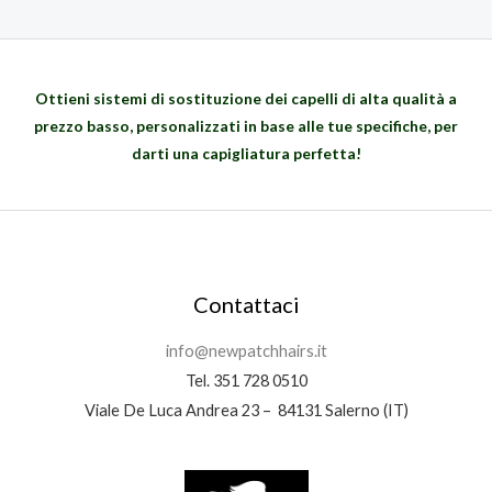
p
p
z
z
r
r
o
o
e
e
o
a
z
z
r
t
Ottieni sistemi di sostituzione dei capelli di alta qualità a
z
z
i
t
prezzo basso, personalizzati in base
alle tue specifiche, per
o
o
g
u
o
a
darti una capigliatura perfetta!
i
a
r
t
n
l
i
t
a
e
g
u
l
è
i
a
e
:
n
l
e
1
a
e
r
5
Contattaci
l
è
a
,
e
:
:
0
info@newpatchhairs.it
e
1
1
0
Tel. 351 728 0510
r
6
8
a
0
Viale De Luca Andrea 23 – 84131 Salerno (IT)
,
€
:
,
0
.
1
0
0
8
0