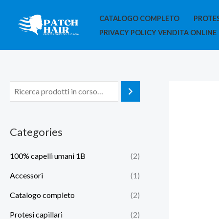
Vai
CATALOGO COMPLETO
PROTES
al
PRIVACY POLICY VENDITA ONLINE
contenuto
Categories
100% capelli umani 1B
(2)
Accessori
(1)
Catalogo completo
(2)
Protesi capillari
(2)