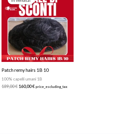
In vendita!
Patch remy hairs 1B 10
100% capelli umani 1B
Il
Il
189,00
€
160,00
€
price_escluding_tax
prezzo
prezzo
originale
attuale
era:
è:
189,00 €.
160,00 €.