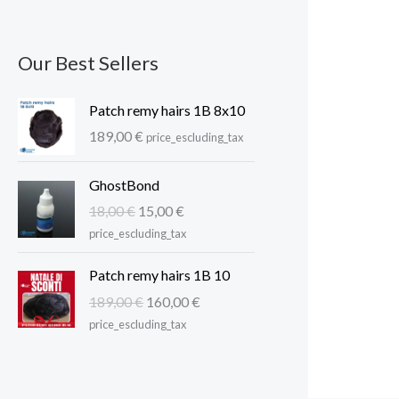
Our Best Sellers
Patch remy hairs 1B 8x10
189,00
€
price_escluding_tax
GhostBond
I
I
18,00
€
15,00
€
l
l
price_escluding_tax
p
p
r
r
Patch remy hairs 1B 10
e
e
I
I
189,00
€
160,00
€
z
z
l
l
price_escluding_tax
z
z
p
p
o
o
r
r
o
a
e
e